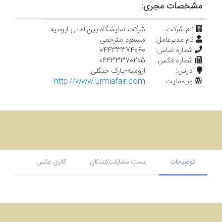
خبر
مشخصات مجری:
اطلاعیه
نام شرکت:
شرکت نمایشگاه بین‌المللی ارومیه
اطلاعیه
نام مدیر‌عامل:
مسعود مترجمی
شماره تماس:
04433374060
شماره فکس:
04433370205
آدرس:
ارومیه-پارک جنگلی
وب‌سایت:
http://www.urmiafair.com
توضیحات
لیست مشارکت‌کنندگان
گالری عکس