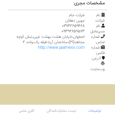
خبر
مشخصات مجری:
اطلاعیه
نام
شرکت جام
اطلاعیه
شرکت:
مهین دهقان
نام
03132659468
مدیر‌عامل:
09392659563
شماره
اصفهان،خیابان هشت بهشت غربی،نبش کوچه
تماس:
مجاهد(21)،ساختمان آریا،طبقه یک،واحد 2
شماره
http://www.jaamexx.com
فکس:
آدرس:
وب‌سایت:
توضیحات
لیست مشارکت‌کنندگان
گالری عکس