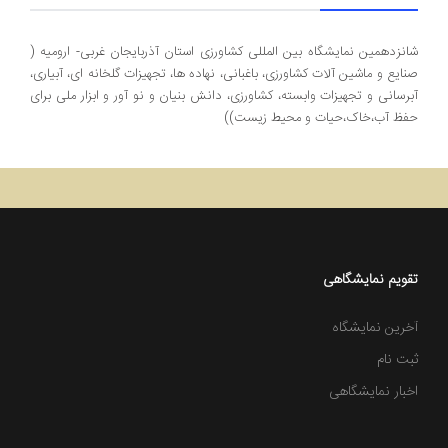
شانزدهمین نمایشگاه بین المللی کشاورزی استان آذربایجان غربی- ارومیه (
صنایع و ماشین آلات کشاورزی، باغبانی، نهاده ها، تجهیزات گلخانه ای، آبیاری،
آبرسانی و تجهیزات وابسته، کشاورزی، دانش بنیان و نو آور و ابزار ملی برای
حفظ آب،خاک،حیات و محیط زیست))
تقویم نمایشگاهی
آخرین نمایشگاه
ثبت نام
نمایشگاه بین‌المللی بازرگانی جامع تاجیکستان 2025
اخبار نمایشگاهی