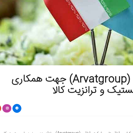
علاقه مندی شرکت قزاقی (Arvatgroup) جهت همکاری
یک و ترانزیت کالا