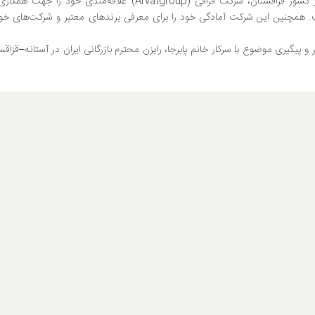
بنا بر اعلام رایزن بازرگانی جمهوری اسلامی ایران مستقر در کشور قزاقستان، شرکت قزاقی (Arvatgroup) علاقه‌مندی خود را
. همچنین این شرکت آمادگی خود را برای معرفی برندهای معتبر و شرکت‌های خو
پیگیری موضوع با سرکار خانم پابرجا، رایزن محترم بازرگانی ایران در آستانه–قزاقس